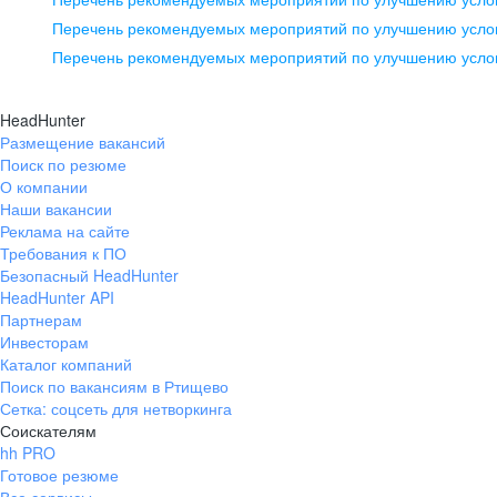
pr@ural.hh.ru
Перечень рекомендуемых мероприятий по улучшению услов
Перечень рекомендуемых мероприятий по улучшению усло
Новосибирск
ул. Большевистская, д. 35,
HeadHunter
помещение 21
Размещение вакансий
Поиск по резюме
+7 383 207-94-64
О компании
pr@nsk.hh.ru
Наши вакансии
Реклама на сайте
Требования к ПО
Безопасный HeadHunter
HeadHunter API
Партнерам
Инвесторам
Каталог компаний
Поиск по вакансиям в Ртищево
Сетка: соцсеть для нетворкинга
Соискателям
hh PRO
Готовое резюме