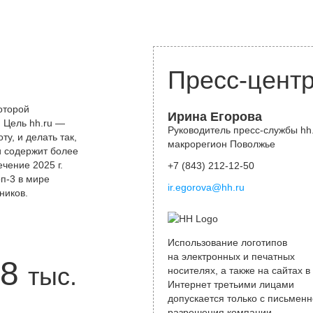
Пресс-цент
оторой
Ирина Егорова
 Цель hh.ru —
Руководитель пресс-службы hh.
у, и делать так,
макрорегион Поволжье
и содержит более
чение 2025 г.
+7 (843) 212-12-50
оп-3 в мире
ir.egorova@hh.ru
ников.
Использование логотипов
на электронных и печатных
8
тыс.
носителях, а также на сайтах в
Интернет третьими лицами
допускается только с письменн
разрешения компании.