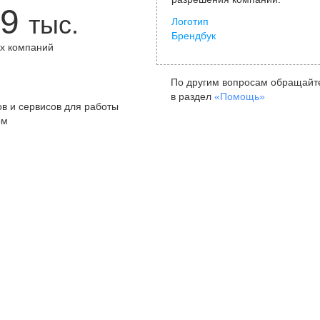
9
тыс.
Логотип
Брендбук
х компаний
+
По другим вопросам обращайт
в раздел
«Помощь»
в и сервисов для работы
ом
Санкт-Петербург
Я
ул. Жуковского, д. 19, особняк
ул