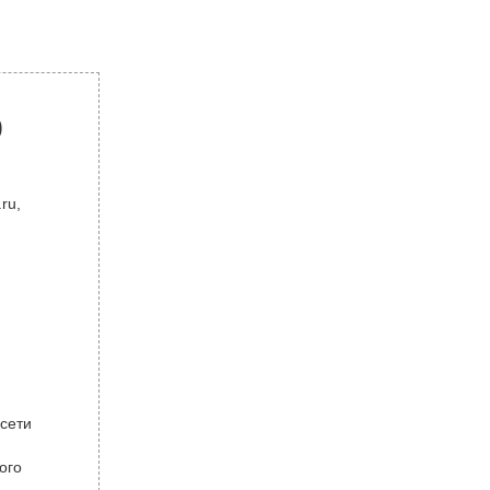
р
ru,
 сети
ого