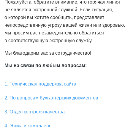
Пожалуйста, обратите внимание, что горячая линия
не является экстренной службой. Если ситуация,
о которой вы хотите сообщить, представляет
непосредственную угрозу вашей жизни или здоровью,
мы просим вас незамедлительно обратиться
в соответствующую экстренную службу.
Мы благодарим вас за сотрудничество!
Мы на связи по любым вопросам:
1. Техническая поддержка сайта
Для связи со службой технической поддержки
2. По вопросам бухгалтерских документов
пользователей, для замечаний по работе сайта и
Скачать сканы бухгалтерских документов, актов сверки,
предложений по улучшению качества услуг,
3. Отдел контроля качества
заказать их оригиналы вы можете в разделе «Мой Счет
предоставляемых HeadHunter, пожалуйста, напишите
Если вы хотите оставить отзыв о сервисе или
— Акты» онлайн-кабинета вашей компании на hh.ru.
на почту
4. Этика и комплаенс
support@hh.ru
или позвоните по номеру
появились замечания, пожелания, касающиеся
Также вы можете написать на почту
spp1doc@hh.ru
или