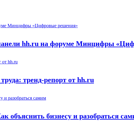
 панели hh.ru на форуме Минцифры «Ци
труда: тренд-репорт от hh.ru
Как объяснить бизнесу и разобраться са