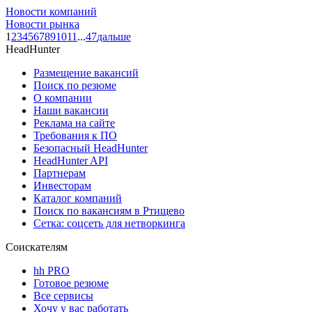
Новости компаний
Новости рынка
1
2
3
4
5
6
7
8
9
10
11
...
47
дальше
HeadHunter
Размещение вакансий
Поиск по резюме
О компании
Наши вакансии
Реклама на сайте
Требования к ПО
Безопасный HeadHunter
HeadHunter API
Партнерам
Инвесторам
Каталог компаний
Поиск по вакансиям в Ртищево
Сетка: соцсеть для нетворкинга
Соискателям
hh PRO
Готовое резюме
Все сервисы
Хочу у вас работать