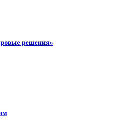
фровые решения»
мим