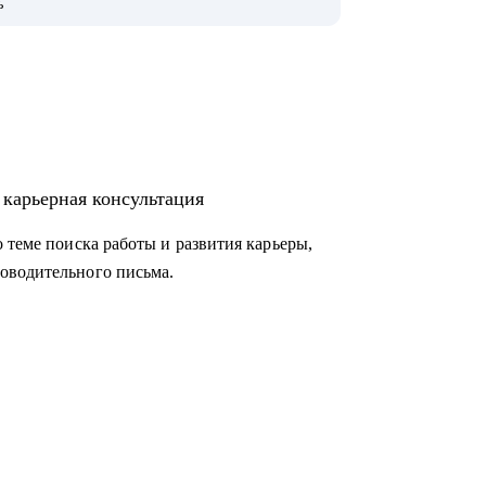
ь
s, Новатэк, СБЕР, Т-банк, ВТБ, МТС и пр.
не профессии (что искать, где искать, как
 карьерная консультация
и вам кажется, что их нет);
 теме поиска работы и развития карьеры,
оводительного письма.
те, выделить и описать результаты;