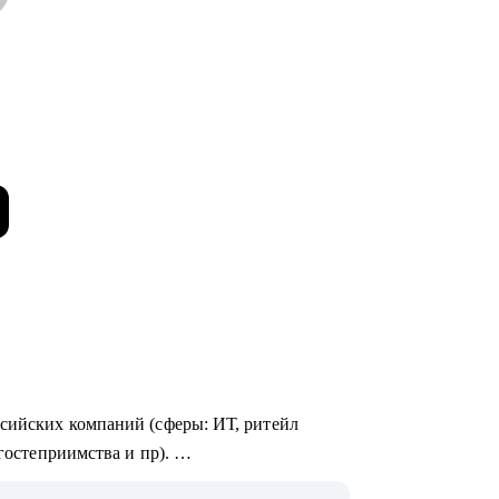
ссийских компаний (сферы: ИТ, ритейл
 гостеприимства и пр).
омогла в достижении карьерных целей более