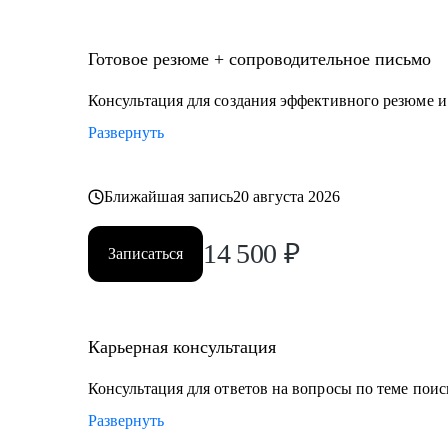
• продаж
• проектного менеджмента
• маркетинга
Готовое резюме + сопроводительное письмо
• аналитики
Консультация для создания эффективного резюме 
• финансов
Развернуть
• закупок
• логистики
• АХО и пр.
Ближайшая запись
20 августа 2026
Я помогу вам, даже если вы:
14 500
₽
Записаться
• несколько лет не работали;
• совсем без опыта работы;
• часто меняли работу;
• захотели вернуться из фриланса, своего бизнеса в н
Карьерная консультация
• хотите сменить профессию, но не знаете, как грамо
Консультация для ответов на вопросы по теме поис
Развернуть