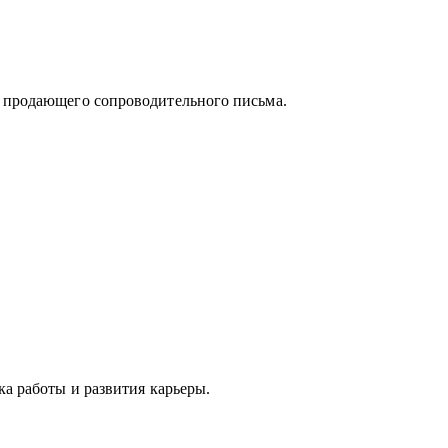
и продающего сопроводительного письма.
айм;
тно построить поиск работы.
ка работы и развития карьеры.