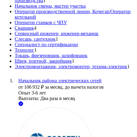
производства
1
Начальник смены, мастер участка
Оператор производственной линии, Кочегар/Оператор
котельной
Оператор станков с ЧПУ
Сварщик
4
Сервисный инженер, инженер-механик
Слесарь, сантехник
1
Специалист по сертификации
Технолог
1
Токарь, фрезеровщик, шлифовщик
Швея, портной, закройщик
1
Электромонтажник, электромонтер, техник-электрик
1
Начальник района электрических сетей
от
106 932
₽
за месяц,
до вычета налогов
Опыт 3-6 лет
Выплаты: Два раза в месяц