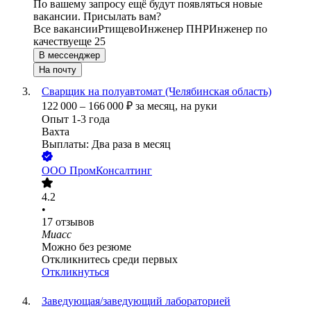
По вашему запросу ещё будут появляться новые
вакансии. Присылать вам?
Все вакансии
Ртищево
Инженер ПНР
Инженер по
качеству
еще 25
В мессенджер
На почту
Сварщик на полуавтомат (Челябинская область)
122 000
–
166 000
₽
за месяц,
на руки
Опыт 1-3 года
Вахта
Выплаты: Два раза в месяц
ООО
ПромКонсалтинг
4.2
•
17
отзывов
Миасс
Можно без резюме
Откликнитесь среди первых
Откликнуться
Заведующая/заведующий лабораторией