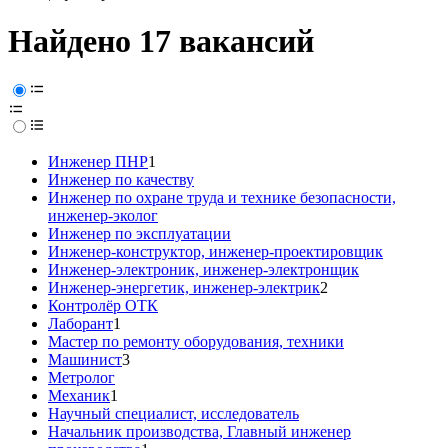
Найдено 17 вакансий
Инженер ПНР
1
Инженер по качеству
Инженер по охране труда и технике безопасности,
инженер-эколог
Инженер по эксплуатации
Инженер-конструктор, инженер-проектировщик
Инженер-электроник, инженер-электронщик
Инженер-энергетик, инженер-электрик
2
Контролёр ОТК
Лаборант
1
Мастер по ремонту оборудования, техники
Машинист
3
Метролог
Механик
1
Научный специалист, исследователь
Начальник производства, Главный инженер